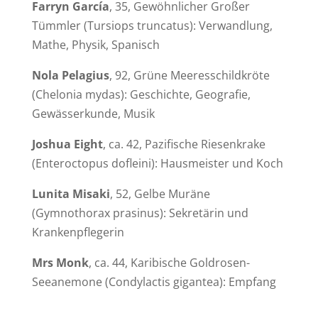
Farryn García
, 35, Gewöhnlicher Großer
Tümmler (
Tursiops truncatus
): Verwandlung,
Mathe, Physik, Spanisch
Nola Pelagius
, 92, Grüne Meeresschildkröte
(
Chelonia mydas
): Geschichte, Geografie,
Gewässerkunde, Musik
Joshua Eight
, ca. 42, Pazifische Riesenkrake
(
Enteroctopus dofleini
): Hausmeister und Koch
Lunita Misaki
, 52, Gelbe Muräne
(
Gymnothorax prasinus
): Sekretärin und
Krankenpflegerin
Mrs Monk
, ca. 44, Karibische Goldrosen-
Seeanemone (
Condylactis gigantea
): Empfang