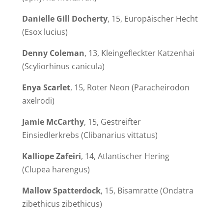
Danielle
Gill Docherty
, 15, Europäischer Hecht
(
Esox lucius
)
Denny
Coleman
, 13, Kleingefleckter Katzenhai
(
Scyliorhinus canicula
)
Enya Scarlet
, 15, Roter Neon (
Paracheirodon
axelrodi
)
Jamie McCarthy
, 15, Gestreifter
Einsiedlerkrebs (
Clibanarius vittatus
)
Kalliope
Zafeiri
, 14, Atlantischer Hering
(
Clupea harengus
)
Mallow Spatterdock
, 15, Bisamratte (
Ondatra
zibethicus zibethicus
)