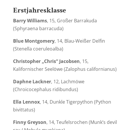
Erst
jahresklasse
Barry Williams
, 15, Großer Barrakuda
(
Sphyraena barracuda
)
Blue Montgomery
, 14, Blau-Weißer Delfin
(
Stenella coeruleoalba
)
Christopher „Chris“ Jacobsen
, 15,
Kalifornischer Seelöwe (
Zalophus californianus
)
Daphne Lackner
, 12, Lachmöwe
(
Chroicocephalus ridibundus
)
Ella Lennox
, 14, Dunkle Tigerpython (
Python
bivittatus
)
Finny Greyson
, 14, Teufelsrochen (
Munk’s devil