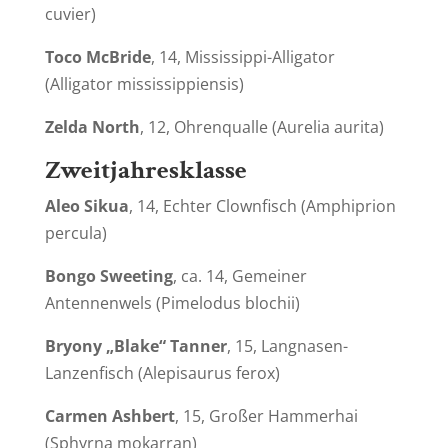
cuvier
)
Toco McBride
, 14, Mississippi-Alligator
(
Alligator mississippiensis
)
Zelda North
, 12, Ohrenqualle (
Aurelia aurita
)
Zweit
jahresklasse
Aleo
Sikua
, 14, Echter Clownfisch (
Amphiprion
percula
)
Bongo
Sweeting
, ca. 14, Gemeiner
Antennenwels (
Pimelodus blochii
)
Bryony „Blake“ Tanner
, 15, Langnasen-
Lanzenfisch (
Alepisaurus ferox
)
Carmen Ashbert
, 15, Großer Hammerhai
(
Sphyrna mokarran
)