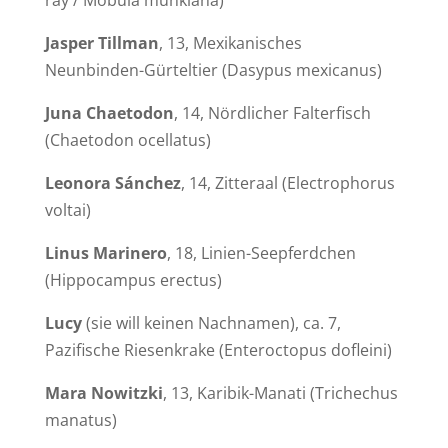
ray / Mobula munkiana
)
Jasper Tillman
, 13, Mexikanisches
Neunbinden-Gürteltier (
Dasypus mexicanus
)
Juna Chaetodon
, 14, Nördlicher Falterfisch
(
Chaetodon ocellatus
)
Leonora Sánchez
, 14, Zitteraal (
Electrophorus
voltai
)
Linus
Marinero
, 18, Linien-Seepferdchen
(
Hippocampus erectus
)
Lucy
(sie will keinen Nachnamen), ca. 7,
Pazifische Riesenkrake (
Enteroctopus dofleini
)
Mara Nowitzki
, 13, Karibik-Manati (
Trichechus
manatus
)